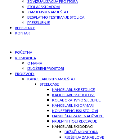
3D VIZUALIZACIJA PROSTORA
STOLARSKI RADOVI
ZAMJENSKI NAMJEŠTAJ
BESPLATNO TESTIRANJE STOLICA
PRESELJENJE
REFERENCE
KONTAKT
POČETNA
KOMPANIJA
O NAMA
IZLOŽBENI PROSTORI
PROIZVODI
KANCELARIJSKI NAMJEŠTAJ
STEELCASE
KANCELARIJSKE STOLICE
KANCELARIJSKI STOLOVI
KOLABORATIVNO SJEDENJE
KANCELARIJSKI ORMARI
KONFERENCIJSKI STOLOVI
NAMJEŠTAJ ZA MENADŽMENT
PRIJEMNI HOL I RECEPCIJE
KANCELARIJSKI DODACI
DRŽAČI MONITORA
RJEŠENJA ZA KABLOVE