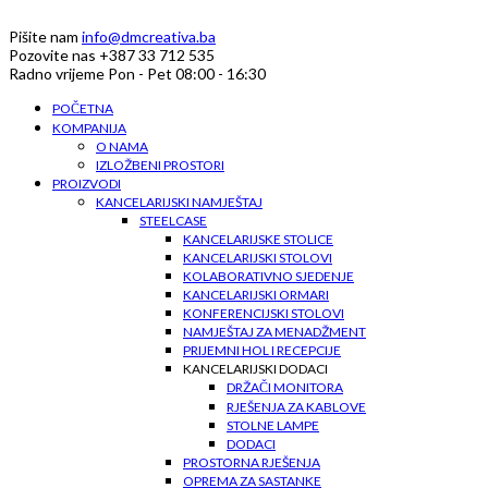
Pišite nam
info@dmcreativa.ba
Pozovite nas
+387 33 712 535
Radno vrijeme
Pon - Pet 08:00 - 16:30
POČETNA
KOMPANIJA
O NAMA
IZLOŽBENI PROSTORI
PROIZVODI
KANCELARIJSKI NAMJEŠTAJ
STEELCASE
KANCELARIJSKE STOLICE
KANCELARIJSKI STOLOVI
KOLABORATIVNO SJEDENJE
KANCELARIJSKI ORMARI
KONFERENCIJSKI STOLOVI
NAMJEŠTAJ ZA MENADŽMENT
PRIJEMNI HOL I RECEPCIJE
KANCELARIJSKI DODACI
DRŽAČI MONITORA
RJEŠENJA ZA KABLOVE
STOLNE LAMPE
DODACI
PROSTORNA RJEŠENJA
OPREMA ZA SASTANKE