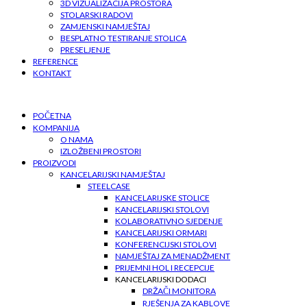
3D VIZUALIZACIJA PROSTORA
STOLARSKI RADOVI
ZAMJENSKI NAMJEŠTAJ
BESPLATNO TESTIRANJE STOLICA
PRESELJENJE
REFERENCE
KONTAKT
POČETNA
KOMPANIJA
O NAMA
IZLOŽBENI PROSTORI
PROIZVODI
KANCELARIJSKI NAMJEŠTAJ
STEELCASE
KANCELARIJSKE STOLICE
KANCELARIJSKI STOLOVI
KOLABORATIVNO SJEDENJE
KANCELARIJSKI ORMARI
KONFERENCIJSKI STOLOVI
NAMJEŠTAJ ZA MENADŽMENT
PRIJEMNI HOL I RECEPCIJE
KANCELARIJSKI DODACI
DRŽAČI MONITORA
RJEŠENJA ZA KABLOVE