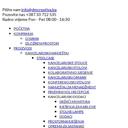
Pišite nam
info@dmcreativa.ba
Pozovite nas
+387 33 712 535
Radno vrijeme
Pon - Pet 08:00 - 16:30
POČETNA
KOMPANIJA
O NAMA
IZLOŽBENI PROSTORI
PROIZVODI
KANCELARIJSKI NAMJEŠTAJ
STEELCASE
KANCELARIJSKE STOLICE
KANCELARIJSKI STOLOVI
KOLABORATIVNO SJEDENJE
KANCELARIJSKI ORMARI
KONFERENCIJSKI STOLOVI
NAMJEŠTAJ ZA MENADŽMENT
PRIJEMNI HOL I RECEPCIJE
KANCELARIJSKI DODACI
DRŽAČI MONITORA
RJEŠENJA ZA KABLOVE
STOLNE LAMPE
DODACI
PROSTORNA RJEŠENJA
OPREMA ZA SASTANKE