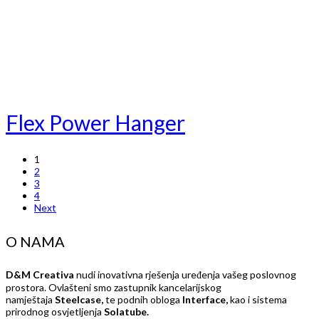
Flex Power Hanger
1
2
3
4
Next
O NAMA
D&M Creativa
nudi inovativna rješenja uređenja vašeg poslovnog
prostora. Ovlašteni smo zastupnik kancelarijskog
namještaja
Steelcase,
te podnih obloga
Interface,
kao i sistema
prirodnog osvjetljenja
Solatube.