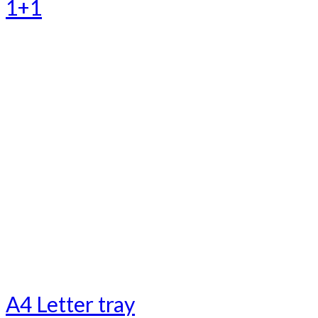
1+1
A4 Letter tray