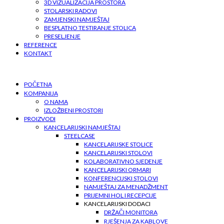
3D VIZUALIZACIJA PROSTORA
STOLARSKI RADOVI
ZAMJENSKI NAMJEŠTAJ
BESPLATNO TESTIRANJE STOLICA
PRESELJENJE
REFERENCE
KONTAKT
POČETNA
KOMPANIJA
O NAMA
IZLOŽBENI PROSTORI
PROIZVODI
KANCELARIJSKI NAMJEŠTAJ
STEELCASE
KANCELARIJSKE STOLICE
KANCELARIJSKI STOLOVI
KOLABORATIVNO SJEDENJE
KANCELARIJSKI ORMARI
KONFERENCIJSKI STOLOVI
NAMJEŠTAJ ZA MENADŽMENT
PRIJEMNI HOL I RECEPCIJE
KANCELARIJSKI DODACI
DRŽAČI MONITORA
RJEŠENJA ZA KABLOVE