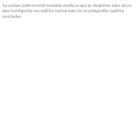
Sa sedam jedinstvenih komada media:scape je dizajniran tako da se
lako konfiguriše na različite načine kako bi se prilagodile različite
postavke.