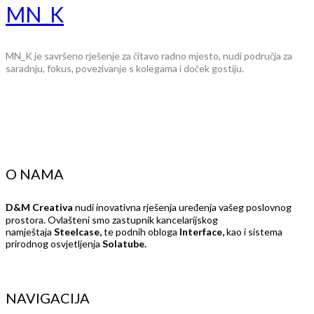
MN_K
MN_K je savršeno rješenje za čitavo radno mjesto, nudi područja za
saradnju, fokus, povezivanje s kolegama i doček gostiju.
O NAMA
D&M Creativa
nudi inovativna rješenja uređenja vašeg poslovnog
prostora. Ovlašteni smo zastupnik kancelarijskog
namještaja
Steelcase,
te podnih obloga
Interface,
kao i sistema
prirodnog osvjetljenja
Solatube.
NAVIGACIJA