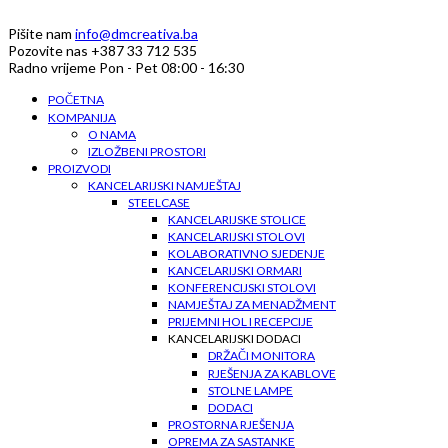
Pišite nam
info@dmcreativa.ba
Pozovite nas
+387 33 712 535
Radno vrijeme
Pon - Pet 08:00 - 16:30
POČETNA
KOMPANIJA
O NAMA
IZLOŽBENI PROSTORI
PROIZVODI
KANCELARIJSKI NAMJEŠTAJ
STEELCASE
KANCELARIJSKE STOLICE
KANCELARIJSKI STOLOVI
KOLABORATIVNO SJEDENJE
KANCELARIJSKI ORMARI
KONFERENCIJSKI STOLOVI
NAMJEŠTAJ ZA MENADŽMENT
PRIJEMNI HOL I RECEPCIJE
KANCELARIJSKI DODACI
DRŽAČI MONITORA
RJEŠENJA ZA KABLOVE
STOLNE LAMPE
DODACI
PROSTORNA RJEŠENJA
OPREMA ZA SASTANKE