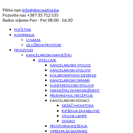
Pišite nam
info@dmcreativa.ba
Pozovite nas
+387 33 712 535
Radno vrijeme
Pon - Pet 08:00 - 16:30
POČETNA
KOMPANIJA
O NAMA
IZLOŽBENI PROSTORI
PROIZVODI
KANCELARIJSKI NAMJEŠTAJ
STEELCASE
KANCELARIJSKE STOLICE
KANCELARIJSKI STOLOVI
KOLABORATIVNO SJEDENJE
KANCELARIJSKI ORMARI
KONFERENCIJSKI STOLOVI
NAMJEŠTAJ ZA MENADŽMENT
PRIJEMNI HOL I RECEPCIJE
KANCELARIJSKI DODACI
DRŽAČI MONITORA
RJEŠENJA ZA KABLOVE
STOLNE LAMPE
DODACI
PROSTORNA RJEŠENJA
OPREMA ZA SASTANKE