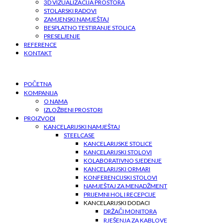
3D VIZUALIZACIJA PROSTORA
STOLARSKI RADOVI
ZAMJENSKI NAMJEŠTAJ
BESPLATNO TESTIRANJE STOLICA
PRESELJENJE
REFERENCE
KONTAKT
POČETNA
KOMPANIJA
O NAMA
IZLOŽBENI PROSTORI
PROIZVODI
KANCELARIJSKI NAMJEŠTAJ
STEELCASE
KANCELARIJSKE STOLICE
KANCELARIJSKI STOLOVI
KOLABORATIVNO SJEDENJE
KANCELARIJSKI ORMARI
KONFERENCIJSKI STOLOVI
NAMJEŠTAJ ZA MENADŽMENT
PRIJEMNI HOL I RECEPCIJE
KANCELARIJSKI DODACI
DRŽAČI MONITORA
RJEŠENJA ZA KABLOVE